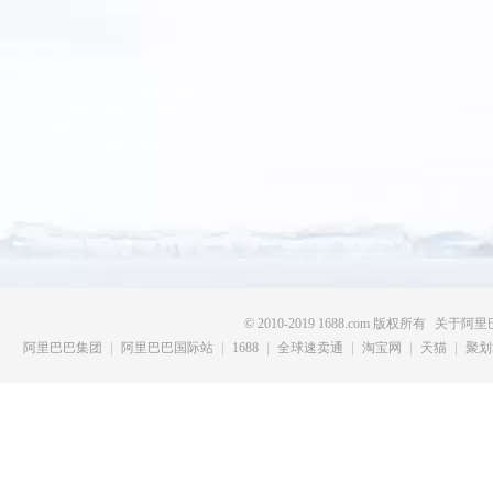
© 2010-2019 1688.com 版权所有
关于阿里
阿里巴巴集团
阿里巴巴国际站
1688
全球速卖通
淘宝网
天猫
聚划