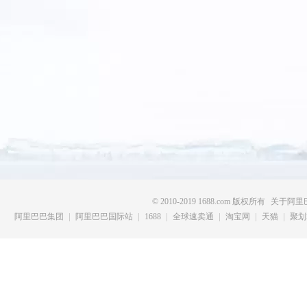
© 2010-2019 1688.com 版权所有
关于阿里
阿里巴巴集团
阿里巴巴国际站
1688
全球速卖通
淘宝网
天猫
聚划