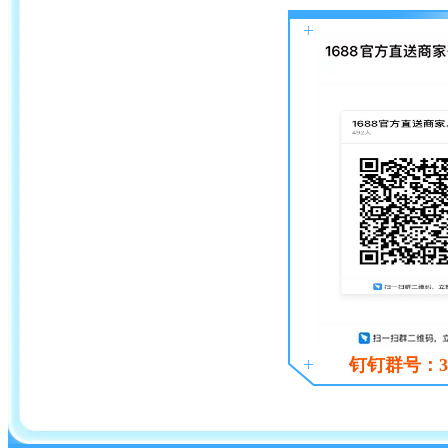
钉钉群号：31