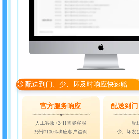
③ 配送到门、少、坏及时响应快速赔
官方服务响应
配送到门
人工客服+24H智能客服
配
3分钟100%响应客户咨询
少、坏发