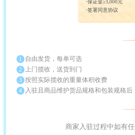
·
保证金≥3,000元
·
签署同意协议
1
自由发货，每单可选
2
上门揽收，送货到门
3
按照实际揽收的重量体积收费
4
入驻且商品维护货品规格和包装规格后
商家入驻过程中如有任